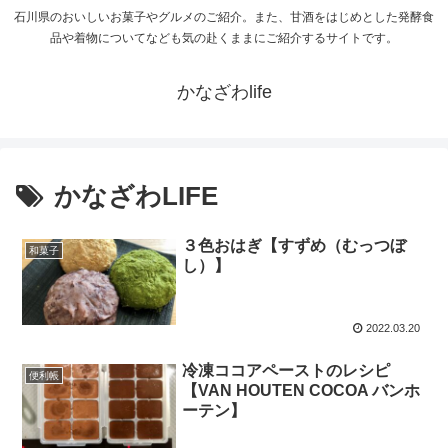
石川県のおいしいお菓子やグルメのご紹介。また、甘酒をはじめとした発酵食
品や着物についてなども気の赴くままにご紹介するサイトです。
かなざわlife
かなざわLIFE
３色おはぎ【すずめ（むっつぼ
和菓子
し）】
2022.03.20
冷凍ココアペーストのレシピ
便利帳
【VAN HOUTEN COCOA バンホ
ーテン】